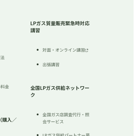
LPガス質量販売緊急時対応
講習
対面・オンライン講習
方法
出張講習
内
の料金
全国LPガス供給ネットワー
ク
全国ガス店調査代行・照
（購入／
会サービス
LPガス供給パートナー募