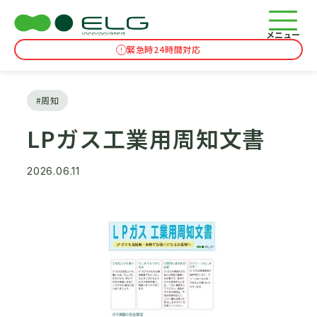
コラム
TOP
コラム
LPガス工業用周知文書
メニュー
緊急時24時間対応
#周知
LPガス工業用周知文書
2026.06.11