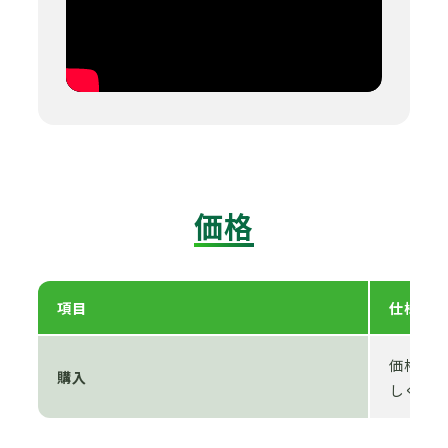
価格
項目
仕様
価格が変
購入
しくは