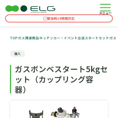
メニュー
緊急時24時間対応
TOP
ガス関連商品
キッチンカー・イベント出店スタートセット
ガス
購入
ガスボンベスタート5kgセ
ット（カップリング容
器）