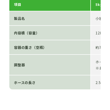
項目
5kgセ
製品名
小容器ボ
内容積（容量）
12L（L
容器の重さ（空瓶）
約7.2kg
ホースエ
調整器
※お選び
ホースの長さ
2.5ｍ