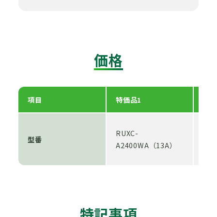
価格
項目
特価品1
特価
RUX
RUXC-
型番
V16
A2400WA（13A）
E（
特記事項