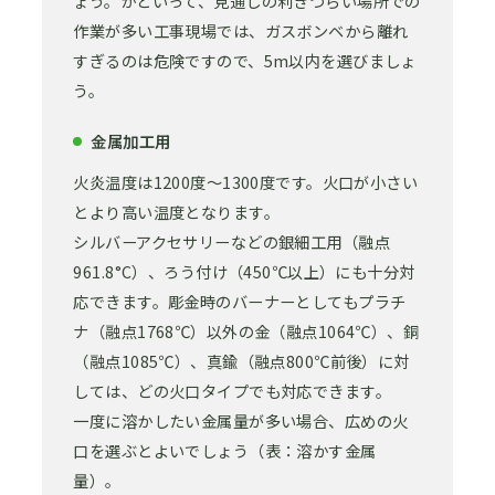
ょう。かといって、見通しの利きづらい場所での
作業が多い工事現場では、ガスボンベから離れ
すぎるのは危険ですので、5m以内を選びましょ
う。
金属加工用
火炎温度は1200度～1300度です。火口が小さい
とより高い温度となります。
シルバーアクセサリーなどの銀細工用（融点
961.8°C）、ろう付け（450℃以上）にも十分対
応できます。彫金時のバーナーとしてもプラチ
ナ（融点1768℃）以外の金（融点1064℃）、銅
（融点1085℃）、真鍮（融点800℃前後）に対
しては、どの火口タイプでも対応できます。
一度に溶かしたい金属量が多い場合、広めの火
口を選ぶとよいでしょう（表：溶かす金属
量）。