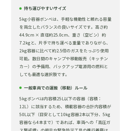
持ち運びやすいサイズ
5kg小容器ボンベは、手軽な機動性と頼れる容量
を両立したバランスの良いサイズです。高さ約
44.9cm × 直径約25.0cm、重さ（空ビン）約
7.2kgと、片手で持ち運べる重量でありながら、
2kg容器に比べて約2.5倍のガスをたっぷり使用
可能。数日間のキャンプや移動販売（キッチン
カー）の予備用、バックアップ電源用の燃料と
しても最適な選択肢です。
一般車両での運搬（移動）ルール
5kgボンベは内容積25L以下の容器（容積：
12L）に該当するため、積載容器の合計内容積が
50L以下（目安として10kg容器2本以下分、5kg
容器なら4本まで）であれば、車両への「高圧ガ
ス警戒標」の掲示や緊急防災工具の携行義務は