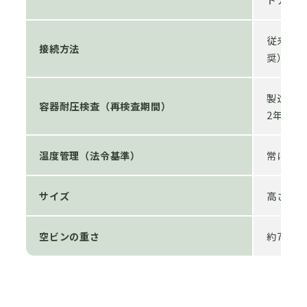
従来型バ
接続方法
奨）
製造経過
容器耐圧検査（再検査期間）
2年ごと
温度管理（法令基準）
常に40
サイズ
高さ44.
空ビンの重さ
約7.2kg