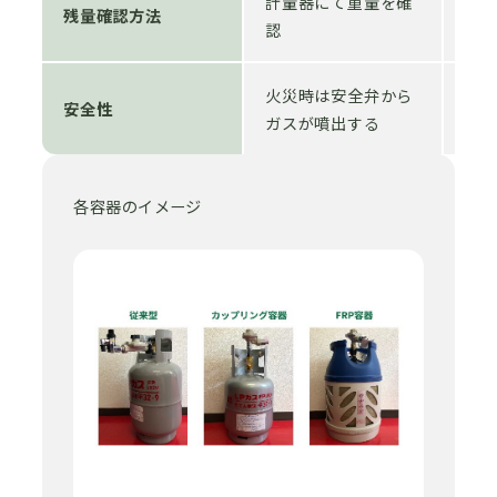
計量器にて重量を確
計
残量確認方法
認
認
火災時は安全弁から
火
安全性
ガスが噴出する
ガ
各容器のイメージ