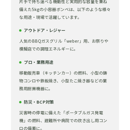
片手で持ち運べる機動性と実用的な容量を兼ね
備えた5kgの小容器ボンベは、以下のような様々
な用途・現場で活躍しています。
アウトドア・レジャー
人気のBBQガスグリル「weber」用、お祭りや
模擬店での調理エネルギーに。
プロ・業務用途
移動販売車（キッチンカー）の燃料、小型の鋳
物コンロや鉄板焼き、小型たこ焼き器などの業
務用厨房機器に。
防災・BCP対策
災害時の停電に備えた「ポータブルガス発電
機」の燃料、避難所や病院での炊き出し用コン
ロの備蓄に。