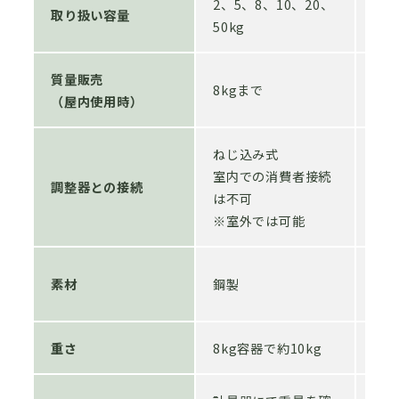
2、5、8、10、20、
取り扱い容量
2、
50kg
質量販売
8kgまで
10
（屋内使用時）
ねじ込み式
ワ
室内での消費者接続
調整器との接続
室
は不可
が
※室外では可能
素材
鋼製
鋼
重さ
8kg容器で約10kg
8k