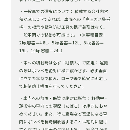
・一般車での運搬について： 積載する合計内容
積が50L以下であれば、車両への「高圧ガス警戒
標」の掲示や緊急防災工具の携行義務はなく、
一般車両での移動が可能です。（※容積目安：
2kg容器＝4.8L、5kg容器＝12L、8kg容器＝
19L、10kg容器＝24L）
・車への積載時は必ず「縦積み」で固定： 運搬
の際はボンベを絶対に横に寝かさず、必ず垂直
に立てた状態で積み、ロープ等で確実に固定し
て転倒防止措置を行ってください。
・車内への放置・保管は絶対に厳禁： 移動中・
運搬中の車内での喫煙（たばこ）は絶対におや
めください。また、特に夏場など高温になる車
内にボンベを長時間放置することは絶対に避け
てください（容器の温度が上昇し、安全弁が作