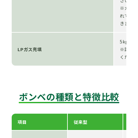
ざいます
※ガス
れてお
きます。
5kg容器
LPガス充填
※詳細は
くださ
ボンベの種類と特徴比較
項目
従来型
カ