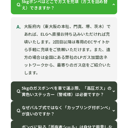
5kgボンベはどこでガスを充填（ガスを詰め替
Q.
え）できますか？
A.
大阪府内（東大阪の本社、門真、堺、茨木）で
あれば、ELGへ直接お持ち込みいただければ充
填いたします。2回目以降は専用のECサイトか
ら手軽に充填をご依頼いただけます。また、遠
方の場合は全国にある弊社のLPガス加盟店ネ
ットワークから、最寄りのガス店をご紹介いた
します。
5kgのガスボンベを車で運ぶ際、「高圧ガス」の
Q.
黄色いステッカー（警戒標）は必要ですか？
なぜバルブ式ではなく「カップリング付ボンベ」
Q.
が良いのですか？
ボンベに貼る「所有者シール」は自分で用意しな