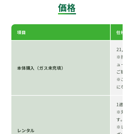
価格
項目
仕様
21,69
※接続器
ューズコ
本体購入（ガス未充填）
ご購入い
※ご利
になりま
1週間 
※対応ガ
す。
※レンタ
レンタル