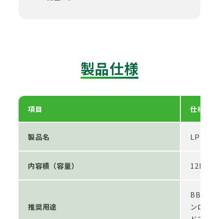
製品仕様
項目
仕様
製品名
LPガス
内容積（容量）
12L（L
BBQガ
推奨用途
ンロ、鉄
ドア、災