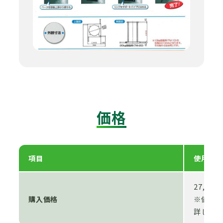
価格
項目
使用
27,800
購入価格
※価格が
詳しく