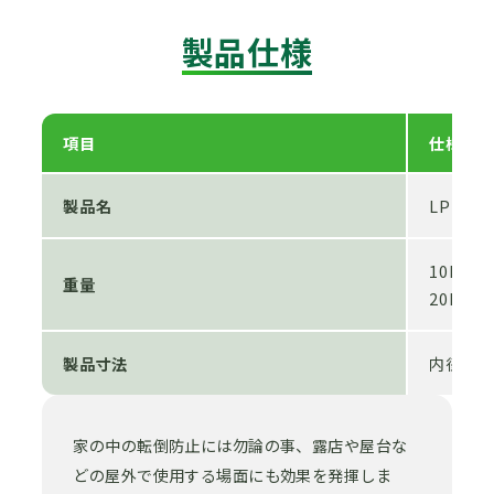
製品仕様
項目
仕様
製品名
LPガス
10kg容
重量
20kg容
製品寸法
内径：φ
家の中の転倒防止には勿論の事、露店や屋台な
どの屋外で使用する場面にも効果を発揮しま