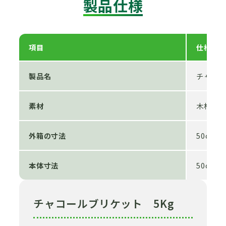
製品仕様
項目
仕様
製品名
チャコー
素材
木材（
外箱の寸法
50cm 高
本体寸法
50cm 高
チャコールブリケット 5Kg