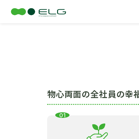
TOP
会社概要
物心両面の全社員の
幸福
01