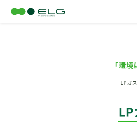
LPガ
TOP
LPガスの特徴
「環境
LPガ
L