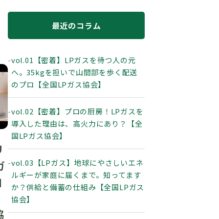
最近のコラム
vol.01【密着】LPガスを待つ人の元
へ。35kgを担いで山間部を歩く配送
のプロ【全国LPガス協会】
vol.02【密着】プロの厨房！LPガスを
導入した理由は、高火力にあり？【全
国LPガス協会】
リ
vol.03【LPガス】地球にやさしいエネ
ガ
ルギーが家庭に届くまで。知ってます
自
か？供給と備蓄の仕組み【全国LPガス
協会】
協