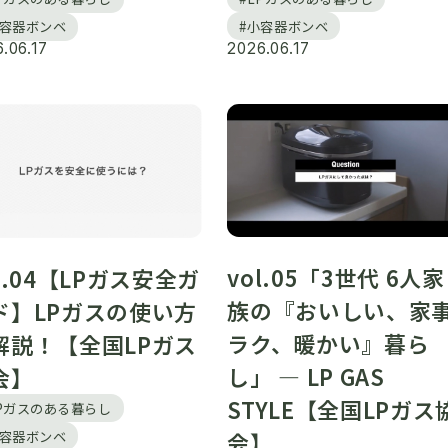
#小容器ボンベ
小容器ボンベ
.06.17
2026.06.17
vol.05「3世代 6人家
l.04【LPガス安全ガ
族の『おいしい、家
ド】LPガスの使い方
ラク、暖かい』暮ら
解説！【全国LPガス
し」 ― LP GAS
会】
STYLE【全国LPガス
LPガスのある暮らし
小容器ボンベ
会】