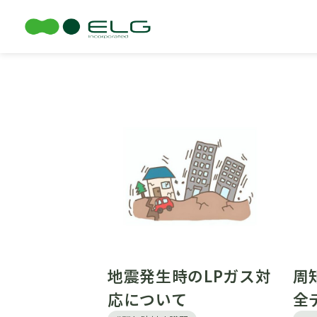
TOP
コラム
地震発生時のLPガス対
周
応について
全