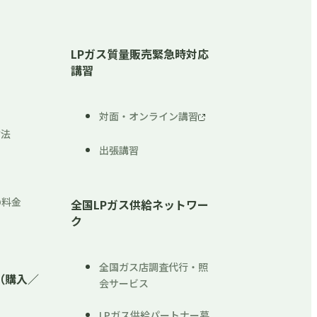
LPガス質量販売緊急時対応
講習
対面・オンライン講習
方法
出張講習
内
の料金
全国LPガス供給ネットワー
ク
全国ガス店調査代行・照
（購入／
会サービス
LPガス供給パートナー募