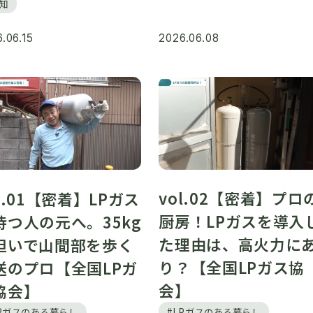
周知
.06.15
2026.06.08
vol.02【密着】プロ
l.01【密着】LPガス
厨房！LPガスを導入
待つ人の元へ。35kg
た理由は、高火力に
担いで山間部を歩く
り？【全国LPガス協
送のプロ【全国LPガ
会】
協会】
#LPガスのある暮らし
LPガスのある暮らし