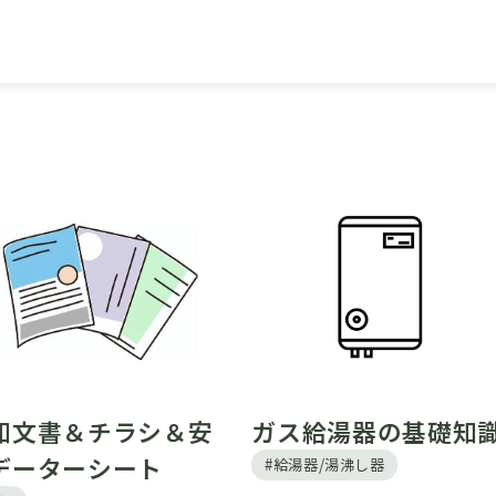
コラム
ガス給湯器の基礎知
知文書＆チラシ＆安
データーシート
#給湯器/湯沸し器