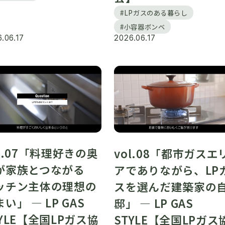
#LPガスのある暮らし
#小容器ボンベ
.06.17
2026.06.17
ol.07「料理好きの奥
vol.08「都市ガスエ
が家族とつながる
アでありながら、LP
ッチン主体の理想の
スを選んだ建築家の
い」 ― LP GAS
邸」 ― LP GAS
TYLE【全国LPガス協
STYLE【全国LPガス