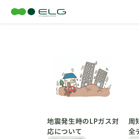
TOP
コラム
地震発生時のLPガス対
周
応について
全