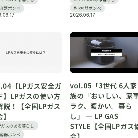
#小容器ボンベ
小容器ボンベ
.06.17
2026.06.17
vol.05「3世代 6人家
l.04【LPガス安全ガ
族の『おいしい、家
ド】LPガスの使い方
ラク、暖かい』暮ら
解説！【全国LPガス
し」 ― LP GAS
会】
STYLE【全国LPガス
LPガスのある暮らし
小容器ボンベ
会】