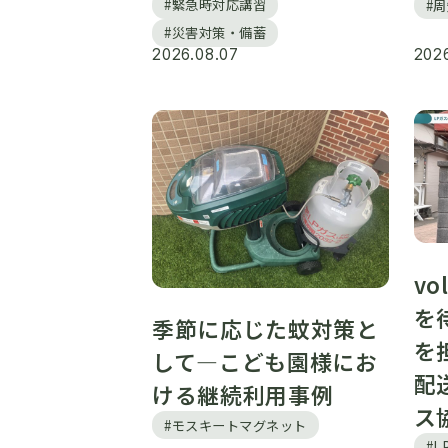
#緊急時対応講習
#
#災害対策・備蓄
2026.08.07
2026
vo
を
季節に応じた蚊対策と
を
して―こども園様にお
配
ける継続利用事例
ス
#モスキートマグネット
#