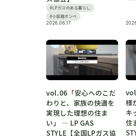
#LPガスのある暮らし
#小容器ボンベ
2026.06.17
2026
v
vol.06「安心へのこだ
様
わりと、家族の快適を
キ
実現した理想の住ま
住ま
い」 ― LP GAS
S
STYLE【全国LPガス協