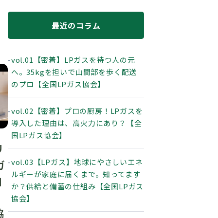
最近のコラム
vol.01【密着】LPガスを待つ人の元
へ。35kgを担いで山間部を歩く配送
のプロ【全国LPガス協会】
vol.02【密着】プロの厨房！LPガスを
導入した理由は、高火力にあり？【全
国LPガス協会】
リ
vol.03【LPガス】地球にやさしいエネ
ガ
ルギーが家庭に届くまで。知ってます
自
か？供給と備蓄の仕組み【全国LPガス
協会】
協